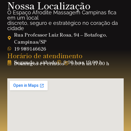
Nossa Localização
O Espaço Afrodite Massagem Campinas fica
em um local
discreto, seguro e estratégico no coração da
cidade
Rua Professor Luiz Rosa, 94 – Botafogo,
Campinas/SP
19 989146626
Horário de atendimento
Segunda a sábado
9:00 h as 19:00 h
Domingos e Feriados
9:00 h as 17:00 h